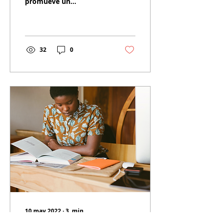
promueve un
aprendizaje integral, ya
que tienen la
característica de poder
personalizarse y
adaptarse
32
0
10 may 2022
∙
3
min