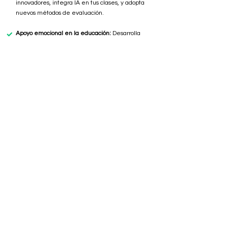
innovadores, integra IA en tus clases, y adopta
nuevos métodos de evaluación.
Apoyo emocional en la educación:
Desarrolla
habilidades para manejar el bienestar emocional
de tus estudiantes con técnicas respaldadas por la
psicología educativa.
Storytelling para docentes:
Domina el arte del
storytelling para captar la atención de tus
estudiantes y convertir cada lección en una historia
envolvente que inspire y motive.
Diseño instruccional moderno:
Aprende a crear
experiencias de aprendizaje efectivas, dinámicas y
adaptadas a las necesidades del siglo XXI, usando
las mejores prácticas de diseño instruccional.
¿Tu institución necesita una capacitación
específica? Contáctanos para diseñar un curso
adaptado a las necesidades de tu equipo docente.