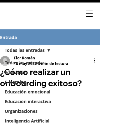
Entrada
Todas las entradas
Flor Román
Todas las entradas
10 may 2022
3 min de lectura
¿Cómo realizar un
Educación
onboarding exitoso?
E-learning
Educación emocional
Educación interactiva
Organizaciones
Inteligencia Artificial