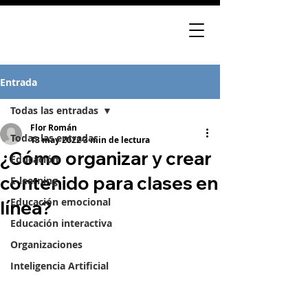
Entrada
Todas las entradas
Flor Román
Todas las entradas
13 may 2022
3 min de lectura
¿Cómo organizar y crear
Educación
contenido para clases en
E-learning
Educación emocional
línea?
Educación interactiva
Organizaciones
Inteligencia Artificial