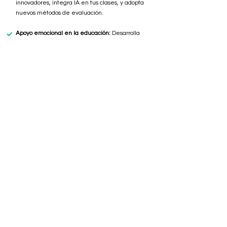
innovadores, integra IA en tus clases, y adopta
nuevos métodos de evaluación.
Apoyo emocional en la educación:
Desarrolla
habilidades para manejar el bienestar emocional
de tus estudiantes con técnicas respaldadas por la
psicología educativa.
Storytelling para docentes:
Domina el arte del
storytelling para captar la atención de tus
estudiantes y convertir cada lección en una historia
envolvente que inspire y motive.
Diseño instruccional moderno:
Aprende a crear
experiencias de aprendizaje efectivas, dinámicas y
adaptadas a las necesidades del siglo XXI, usando
las mejores prácticas de diseño instruccional.
¿Tu institución necesita una capacitación
específica? Contáctanos para diseñar un curso
adaptado a las necesidades de tu equipo docente.